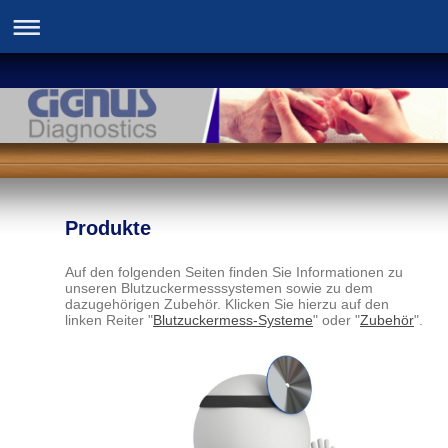
Produkte
Auf den folgenden Seiten finden Sie Informationen zu
unseren Blutzuckermesssystemen sowie zu dem
dazugehörigen Zubehör. Klicken Sie hierzu auf den
linken Reiter "
Blutzuckermess-Systeme
" oder "
Zubehör
".