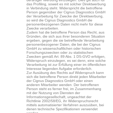
derartiger Werbung einzulegen. Dies gilt auch für
das Profiling, soweit es mit solcher Direktwerbung
in Verbindung steht. Widerspricht die betroffene
Person gegenüber der Cignus
Diagnostics
GmbH
der Verarbeitung für Zwecke der Direktwerbung,
so wird die Cignus
Diagnostics
GmbH die
personenbezogenen Daten nicht mehr für diese
Zwecke verarbeiten.
Zudem hat die betroffene Person das Recht, aus
Gründen, die sich aus ihrer besonderen Situation
ergeben, gegen die sie betreffende Verarbeitung
personenbezogener Daten, die bei der Cignus
GmbH zu wissenschaftlichen oder historischen
Forschungszwecken oder zu statistischen
Zwecken gemäß Art. 89 Abs. 1 DS-GVO erfolgen,
Widerspruch einzulegen, es sei denn, eine solche
Verarbeitung ist zur Erfüllung einer im öffentlichen
Interesse liegenden Aufgabe erforderlich.
Zur Ausübung des Rechts auf Widerspruch kann
sich die betroffene Person direkt jeden Mitarbeiter
der Cignus
Diagnostics
GmbH oder einen
anderen Mitarbeiter wenden. Der betroffenen
Person steht es ferner frei, im Zusammenhang
mit der Nutzung von Diensten der
Informationsgesellschaft, ungeachtet der
Richtlinie 2002/58/EG, ihr Widerspruchsrecht
mittels automatisierter Verfahren auszuüben, bei
denen technische Spezifikationen verwendet